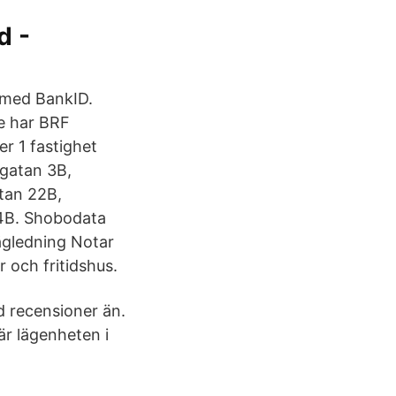
d -
r med BankID.
e har BRF
r 1 fastighet
gatan 3B,
tan 22B,
4B. Shobodata
gledning Notar
 och fritidshus.
d recensioner än.
är lägenheten i