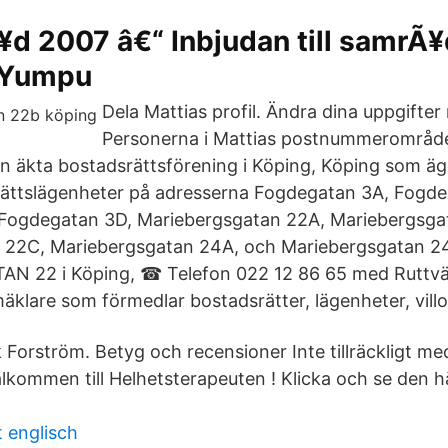
d 2007 â€“ Inbjudan till samrÃ¥
- Yumpu
Dela Mattias profil. Ändra dina uppgifte
Personerna i Mattias postnummerområd
n äkta bostadsrättsförening i Köping, Köping som äge
ättslägenheter på adresserna Fogdegatan 3A, Fogde
Fogdegatan 3D, Mariebergsgatan 22A, Mariebergsga
 22C, Mariebergsgatan 24A, och Mariebergsgatan 2
 22 i Köping, ☎ Telefon 022 12 86 65 med Ruttvä
äklare som förmedlar bostadsrätter, lägenheter, villor
 Forström. Betyg och recensioner Inte tillräckligt me
lkommen till Helhetsterapeuten ! Klicka och se den h
 englisch