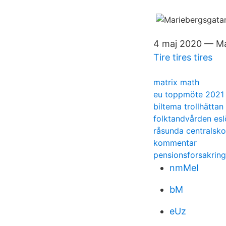
4 maj 2020 — Ma
Tire tires tires
matrix math
eu toppmöte 2021
biltema trollhättan
folktandvården esl
råsunda centralsko
kommentar
pensionsforsakring
nmMeI
bM
eUz