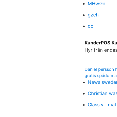
MHwGn
gzch
do
KunderPOS Kun
Hyr från endas
Daniel persson 
gratis spådom a
News sweden
Christian was
Class viii ma