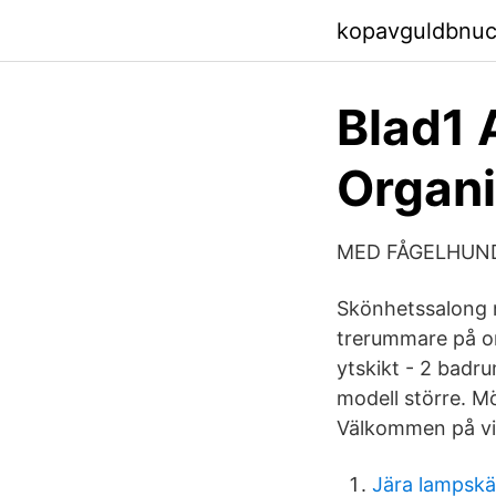
kopavguldbnuc
Blad1 
Organ
MED FÅGELHUN
Skönhetssalong 
trerummare på o
ytskikt - 2 badr
modell större. Mö
Välkommen på vi
Jära lampsk