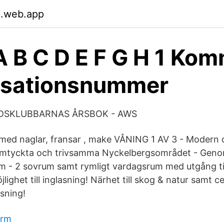
.web.app
A B C D E F G H 1 Ko
isationsnummer
DSKLUBBARNAS ÅRSBOK - AWS
med naglar, fransar , make VÅNING 1 AV 3 - Modern 
mtyckta och trivsamma Nyckelbergsområdet - Geno
um - 2 sovrum samt rymligt vardagsrum med utgång til
jlighet till inglasning! Närhet till skog & natur samt 
sning!
ärm