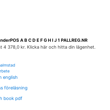
derPOS A B C D E F G H I J 1 PALLREG.NR
t 4 378,0 kr. Klicka här och hitta din lägenhet.
halmstad
rbete
 english
s föreläsning
th book pdf