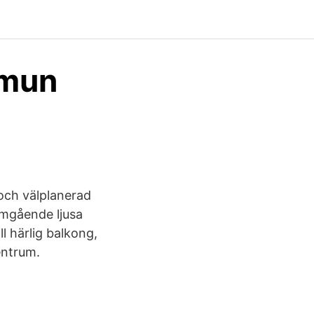
mmun
och välplanerad
mgående ljusa
l härlig balkong,
centrum.