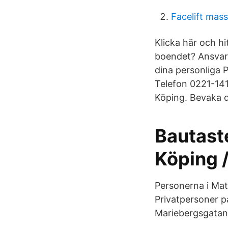
Facelift mas
Klicka här och h
boendet? Ansvari
dina personliga 
Telefon 0221-141
Köping. Bevaka 
Bautast
Köping /
Personerna i Ma
Privatpersoner p
Mariebergsgatan 