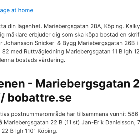
sage at home
itta din lägenhet. Mariebergsgatan 28A, Köping. Kalky
g mäklare erbjuder dig som ska köpa bostad en skrif
Pr Johansson Snickeri & Bygg Mariebergsgatan 26B i
 82 med Ruttvägledning Mariebergsgatan 11 B lgh 1
denna bostads värdering.
enen - Mariebergsgatan 22
/ bobattre.se
ttias postnummerområde har tillsammans vunnit 586 
å Mariebergsgatan 22 B (11 st) Jan-Erik Danielsson, 
22 B lgh 1101 Köping.