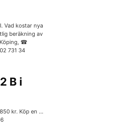
l. Vad kostar nya
tlig beräkning av
 Köping, ☎
202 731 34
 B i
850 kr. Köp en …
76