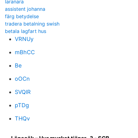
laranara
assistent johanna
färg betydelse
tradera betalning swish
betala lagfart hus
VRNUy
mBhCC
Be
oOCn
SVQlR
pTDg
THQv