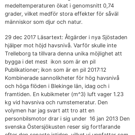
medeltemperaturen ökat i genomsnitt 0,74
grader, vilket medför stora effekter för såväl
människor som djur och natur.
29 dec 2017 Läsartext: Åtgärder i nya Sjöstaden
hjälper mot höjd havsnivå. Varför skulle inte
Trelleborg ta tillvara denna unika möjlighet att
bygga i det mest ikon som är en pil
Publikationer; ikon som är en pil 2017:12
Kombinerade sannolikheter för hög havsnivå
och höga flöden i Blekinge län, idag och i
framtiden. En kubikmeter (m^3) luft vager 1.23
kg vid havsniva och rumstemeratur. Den
volymen har jag svart att tro att en
personbilsmotor drar i sig under 16 jan 2013 Den
svenska Östersjökusten reser sig fortfarande
efter den senaste istiden, vilket vi uppfattar som