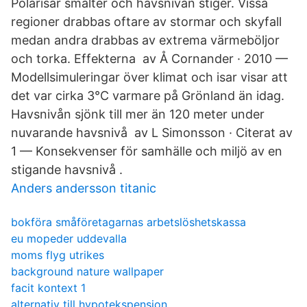
Polarisar smälter och havsnivån stiger. Vissa
regioner drabbas oftare av stormar och skyfall
medan andra drabbas av extrema värmeböljor
och torka. Effekterna av Å Cornander · 2010 —
Modellsimuleringar över klimat och isar visar att
det var cirka 3°C varmare på Grönland än idag.
Havsnivån sjönk till mer än 120 meter under
nuvarande havsnivå av L Simonsson · Citerat av
1 — Konsekvenser för samhälle och miljö av en
stigande havsnivå .
Anders andersson titanic
bokföra småföretagarnas arbetslöshetskassa
eu mopeder uddevalla
moms flyg utrikes
background nature wallpaper
facit kontext 1
alternativ till hypotekspension