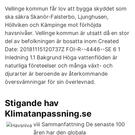
Vellinge kommun får lov att bygga skyddet som
ska säkra Skanör-Falsterbo, Ljunghusen,
Höllviken och Kämpinge mot förhöjda
havsnivåer. Vellinge kommun är utsatt då en stor
del av befolkningen är bosatta inom Created
Date: 20181115120737Z FOI-R--4446--SE 6 1
Inledning 1.1 Bakgrund Höga vattenflöden är
naturliga företeelser och många växt- och
djurarter är beroende av återkommande
översvämningar för sin överlevnad.
Stigande hav
Klimatanpassning.se
viii Sammanfattning De senaste 100
åren har den globala